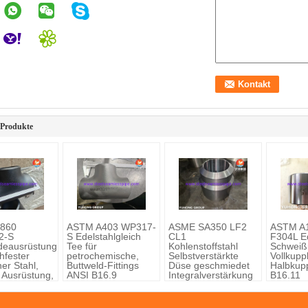
 Produkte
860
ASTM A403 WP317-
ASME SA350 LF2
ASTM A1
2-S
S Edelstahlgleich
CL1
F304L Ed
deausrüstung
Tee für
Kohlenstoffstahl
Schweiß
hfester
petrochemische,
Selbstverstärkte
Vollkupp
her Stahl,
Buttweld-Fittings
Düse geschmiedet
Halbkup
r Ausrüstung,
ANSI B16.9
Integralverstärkung
B16.11
gen,
or, ASME