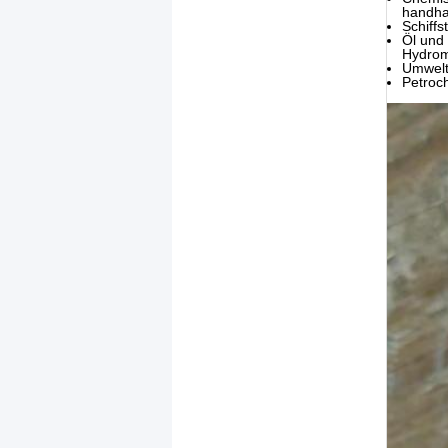
handh
Schiff
Öl und
Hydrom
Umwelt
Petroc