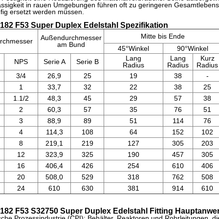
ässigkeit in rauen Umgebungen führen oft zu geringeren Gesamtlebens
ufig ersetzt werden müssen.
82 F53 Super Duplex Edelstahl S
pezifikation
Mitte bis Ende
Außendurchmesser
rchmesser
am Bund
45°Winkel
90°Winkel
Lang
Lang
Kurz
NPS
Serie A
Serie B
Radius
Radius
Radius
3/4
26,9
25
19
38
-
1
33,7
32
22
38
25
1.1/2
48,3
45
29
57
38
2
60,3
57
35
76
51
3
88,9
89
51
114
76
4
114,3
108
64
152
102
8
219,1
219
127
305
203
12
323,9
325
190
457
305
16
406,4
426
254
610
406
20
508,0
529
318
762
508
24
610
630
381
914
610
82 F53 S32750 Super Duplex Edelstahl Fitting Hauptanw
he Prozessindustrie (CPI): Behälter, Reaktoren und Rohrleitungen, di