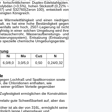
 fortschrittlicheren Duplex-Edelstahlgüten.
olybdän (>3,5%), hohen Stickstoff (0,22% ~
7) und S32760(Zeron 100), entwickelt von
nigten Königreich.
e Wärmeleitfähigkeit und einen niedrigen
lt, es hat eine hohe Beständigkeit gegen
benfalls sehr hoch, 2507-Legierung ist nicht
fristig in einer solchen Umgebung wird ihre
rmetauscherrohr, Wasseraufbereitungs- und
sierungssystem), Entsalzung (Entsalzung)
e spezielle chemische Umgebungsgeräte.
zung
Ni
Mo
Cu≤
N
6,0/8,0
3,0/5,0
0,50
0,24/0,32
le
gegen Lochfraß und Spaltkorrosion sowie
 die Chloridionen enthalten, wie
 seiner größten Vorteile gegenüber
ugfestigkeit ermöglichen die Konstruktion
elativ gute Schweißbarkeit auf, aber das
er ist als der von 316L, ermöglicht seine
wöhnlich lange Lebensdauer und