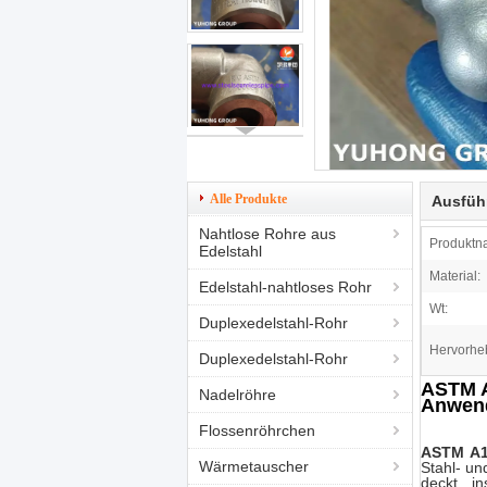
Alle Produkte
Ausfüh
Nahtlose Rohre aus
Produktn
Edelstahl
Material:
Edelstahl-nahtloses Rohr
Wt:
Duplexedelstahl-Rohr
Hervorhe
Duplexedelstahl-Rohr
ASTM A
Nadelröhre
Anwen
Flossenröhrchen
ASTM A
Wärmetauscher
Stahl- un
deckt in