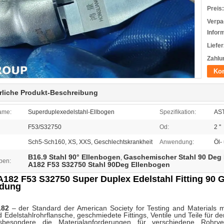
Preis:
Verpa
Infor
Liefer
Zahlu
Kon
rliche Produkt-Beschreibung
ame:
Superduplexedelstahl-Ellbogen
Spezifikation:
AS
F53/S32750
Od:
2 ''
Sch5-Sch160, XS, XXS, Geschlechtskrankheit
Anwendung:
Öl-
B16.9 Stahl 90° Ellenbogen
Gaschemischer Stahl 90 Deg
,
ben:
A182 F53 S32750 Stahl 90Deg Ellenbogen
182 F53 S32750 Super Duplex Edelstahl Fitting 90 
dung
182
– der Standard der American Society for Testing and Materials 
d Edelstahlrohrflansche, geschmiedete Fittings, Ventile und Teile für 
sbesondere die Materialanforderungen für verschiedene Rohrve