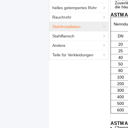
Zuverl
die hä
helles getempertes Rohr
ASTM A1
Rauchrohr
Nenndu
Stahlinstallation
Stahlflansch
DN
20
Andere
25
Teile für Verkleidungen
40
50
80
100
200
300
400
500
600
ASTM A1
Chemisc