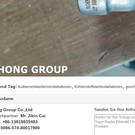
,
,
und Tag:
Kolbenschweißensinstallationen
Kohlenstoffstahlinstallationen
gesch
ktdaten
g Group Co.,Ltd
Senden Sie Ihre Anfra
chpartner:
Mr. Jikin Cai
n:
+86-13819835483
:
0086-574-88017980