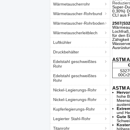
Reduzier
Wärmetauscherrohr
Super-Dup
0,30%) D
Wärmetauscher-Rohrbund
CLI aus 
Wärmetauscher-Rohrboden
2507(S32
Wärmeaus
Lochfraß,
Wärmetauscherleitblech
für den E
Zähigkei
Luftkühler
Wasserve
Ausrüstu
Druckbehälter
ASTM A
Edelstahl geschweißtes
Rohr
S327
00Cr2
Edelstahl geschweißtes
Rohr
ASTM A1
Nickel-Legierungs-Rohr
Hervor
hohe Be
Nickel-Legierungs-Rohr
Meerwas
austeni
Extrem
Kupferlegierungs-Rohr
und Her
Gute S
Legierter Stahl-Rohr
Schweiß
Kosten
Titanrohr
höhere