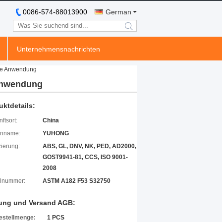
0086-574-88013900
German
search
Unternehmensnachrichten
che Anwendung
 Anwendung
uktdetails:
ftsort:
China
enname:
YUHONG
izierung:
ABS, GL, DNV, NK, PED, AD2000,
GOST9941-81, CCS, ISO 9001-
2008
lnummer:
ASTM A182 F53 S32750
ung und Versand AGB:
estellmenge:
1 PCS