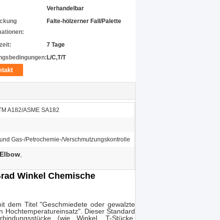
Verhandelbar
ckung
Falte-hölzerner Fall/Palette
mationen:
zeit:
7 Tage
ngsbedingungen:
L/C,T/T
takt
TM A182/ASME SA182
 und Gas-/Petrochemie-/Verschmutzungskontrolle
 Elbow
,
Grad Winkel Chemische
mit dem Titel "Geschmiedete oder gewalzte
den Hochtemperatureinsatz". Dieser Standard
rbindungsstücke (wie Winkel, T-Stücke,