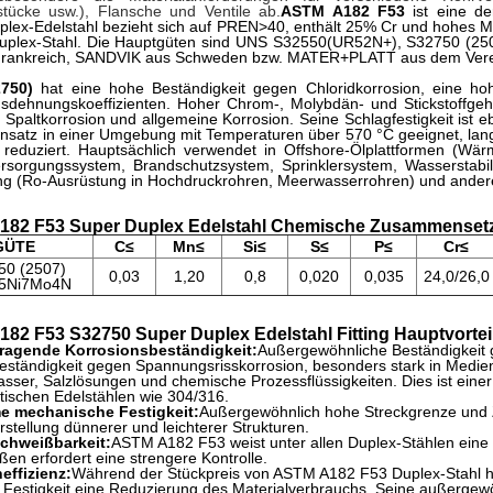
stücke usw.), Flansche und Ventile ab.
ASTM A182 F53
ist eine der
lex-Edelstahl bezieht sich auf PREN>40, enthält 25% Cr und hohes M
uplex-Stahl. Die Hauptgüten sind UNS S32550(UR52N+), S32750 (250
Frankreich, SANDVIK aus Schweden bzw. MATER+PLATT aus dem Verei
750)
hat eine hohe Beständigkeit gegen Chloridkorrosion, eine hoh
dehnungskoeffizienten. Hoher Chrom-, Molybdän- und Stickstoffgeha
 Spaltkorrosion und allgemeine Korrosion. Seine Schlagfestigkeit ist e
insatz in einer Umgebung mit Temperaturen über 570 °C geeignet, lang
t reduziert. Hauptsächlich verwendet in Offshore-Ölplattformen (Wä
rsorgungssystem, Brandschutzsystem, Sprinklersystem, Wasserstabili
ng (Ro-Ausrüstung in Hochdruckrohren, Meerwasserrohren) und ander
182 F53 Super Duplex Edelstahl Chemische Zusammenset
GÜTE
C≤
Mn≤
Si≤
S≤
P≤
Cr≤
50
(2507)
0,03
1,20
0,8
0,020
0,035
24,0/26,0
5Ni7Mo4N
82 F53 S32750 Super Duplex Edelstahl Fitting Hauptvortei
ragende Korrosionsbeständigkeit:
Außergewöhnliche Beständigkeit 
ständigkeit gegen Spannungsrisskorrosion, besonders stark in Medien,
ser, Salzlösungen und chemische Prozessflüssigkeiten. Dies ist einer
tischen Edelstählen wie 304/316.
e mechanische Festigkeit:
Außergewöhnlich hohe Streckgrenze und Z
stellung dünnerer und leichterer Strukturen.
chweißbarkeit:
ASTM A182 F53 weist unter allen Duplex-Stählen eine r
en erfordert eine strengere Kontrolle.
effizienz:
Während der Stückpreis von ASTM A182 F53 Duplex-Stahl höh
 Festigkeit eine Reduzierung des Materialverbrauchs. Seine außerge