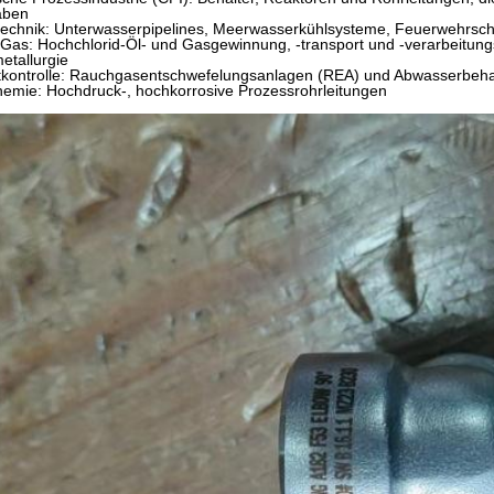
aben
stechnik: Unterwasserpipelines, Meerwasserkühlsysteme, Feuerwehrsc
 Gas: Hochchlorid-Öl- und Gasgewinnung, -transport und -verarbeitung
etallurgie
kontrolle: Rauchgasentschwefelungsanlagen (REA) und Abwasserbeh
hemie: Hochdruck-, hochkorrosive Prozessrohrleitungen