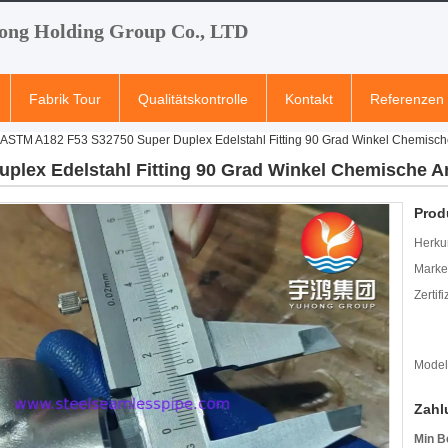
ong Holding Group Co., LTD
Fabrik Tour
Qualitätskontrolle
Kontakt
Referenzen
ASTM A182 F53 S32750 Super Duplex Edelstahl Fitting 90 Grad Winkel Chemis
plex Edelstahl Fitting 90 Grad Winkel Chemische
Prod
Herkun
Mark
Zertif
Model
Zahl
Min B