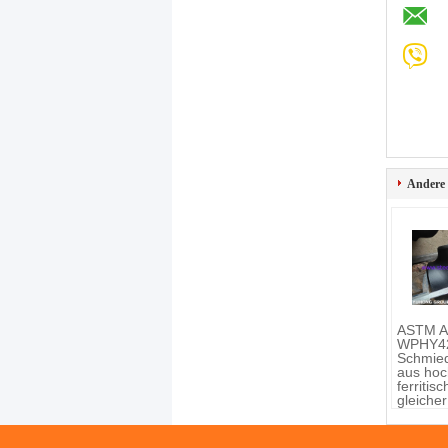
Andere
ASTM A
WPHY4
Schmie
aus hoc
ferritisc
gleiche
Ellenbo
Redukt
B16.9