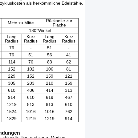
zykluskosten als herkömmliche Edelstähle,
Rückseite zur
Mitte zu Mitte
Fläche
180°Winkel
Lang
Kurz
Lang
Kurz
Radius
Radius
Radius
Radius
76
-
51
-
76
51
56
41
114
76
83
62
152
102
106
81
229
152
159
121
305
203
210
159
610
406
414
313
914
610
619
467
1219
813
813
610
1524
1016
1016
762
1829
1219
1219
914
endungen
e chloridhaltige und saure Medien