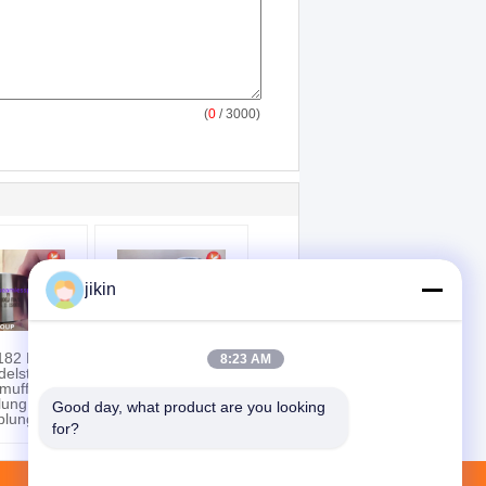
(
0
/ 3000)
jikin
82 F304,
Rohrverbindungen
8:23 AM
elstahl-
aus Nickellegierten
muffen-
Stahl ASTM B366
lung,
UNS N10675,
Good day, what product are you looking 
plung
Hastelloy B3 Lap
for?
Joint Stub End