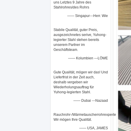
uns Letztes 9 Jahre des
Stahlrohres/des Rohrs
—— Singapur---Herr. Wie
Stabile Qualität, guter Preis,
ausgezeichnetes serive, Yuhong-
legierter Stahl stehen bereits
unserem Partner im
Geschäftsteam.
—— Kolumbien ---LÖWE
Gute Qualität, mögen wir das! Und
Lieferfrist in der Zeit auch,
deshalb vergeben wir
Wiederholungsauftrag für
Yuhong-legierten Stahl.
—— Dubai ---Nazaad
Rauchrohr-/Wärmetauscherrohrexperte.
Wir mögen Ihre Qualität.
—— USA, JAMES