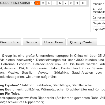
1
2
3
4
5
6
7
8
9
10
G GROUP
Marken :
Anzahl
Mitarbeite
Jahresum
Gegründe
Export-PC
Geschichte
Service
Unser Team
Quality Control
 Group
ist eine große Unternehmensgruppe in China mit über 35 J
Wir bieten hochwertige Dienstleistungen für über 3000 Kunden und
Petronas, Ecopetro, Petroecuador usw. an. Bis heute werden Yu
ert, darunter USA, Großbritannien, Italien, Deutschland, Korea, Spanie
ien, Mexiko, Brasilien, Ägypten, Südafrika, Saudi-Arabien usw
oduktkategorien, wie unten aufgeführt:
ng Pipeline:
Stahlrohr, Stahlröhre, Stahlfittings, Stahlflansche.
ong Equipment:
Luftkühler, Wärmetauscher, Druckbehälter und Komp
ng Fin Tube:
frequenzgeschweißtes Rippenrohr (Stollenrohr, gezahntes Rohr, Vollr
htgeschweißtes Rippenrohr);