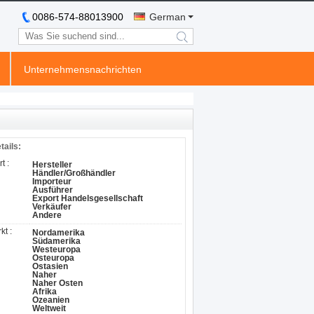
0086-574-88013900
German
search
Unternehmensnachrichten
tails:
t :
Hersteller
Händler/Großhändler
Importeur
Ausführer
Export Handelsgesellschaft
Verkäufer
Andere
t :
Nordamerika
Südamerika
Westeuropa
Osteuropa
Ostasien
Naher
Naher Osten
Afrika
Ozeanien
Weltweit