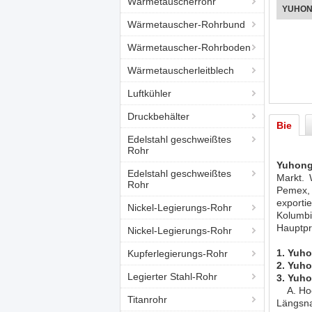
Wärmetauscherrohr
YUHON
Wärmetauscher-Rohrbund
Wärmetauscher-Rohrboden
Wärmetauscherleitblech
Luftkühler
Druckbehälter
Bie
Edelstahl geschweißtes
Rohr
Yuhong
Edelstahl geschweißtes
Markt. 
Rohr
Pemex, 
exporti
Nickel-Legierungs-Rohr
Kolumb
Hauptpr
Nickel-Legierungs-Rohr
1. Yuho
Kupferlegierungs-Rohr
2. Yuh
Legierter Stahl-Rohr
3. Yuho
A. Hoch
Titanrohr
Längsna