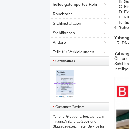
B. Gewi
helles getempertes Rohr
C. Eing
D. Extr
Rauchrohr
E. Nie
F. Ripp
Stahlinstallation
4. Yuho
Stahlflansch
Yuhong
Andere
LR, DN
Teile für Verkleidungen
Yuhong
Öl- und
Certifications
Schiffb
Intellig
Customers Reviews
Yuhong-Gruppenarbeit als Team
mit uns Anfang ab 2003 und
Stützausgezeichneter Service für