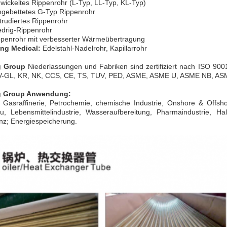
ckeltes Rippenrohr (L-Typ, LL-Typ, KL-Typ)
ebettetes G-Typ Rippenrohr
udiertes Rippenrohr
drig-Rippenrohr
enrohr mit verbesserter Wärmeübertragung
ng Medical:
Edelstahl-Nadelrohr, Kapillarrohr
 Group
Niederlassungen und Fabriken sind zertifiziert nach ISO 90
V-GL, KR, NK, CCS, CE, TS, TUV, PED, ASME, ASME U, ASME NB, AS
 Group Anwendung:
 Gasraffinerie, Petrochemie, chemische Industrie, Onshore & Offsh
au, Lebensmittelindustrie, Wasseraufbereitung, Pharmaindustrie, Hal
enz; Energiespeicherung.