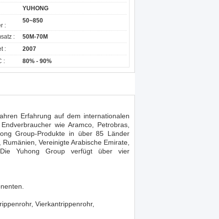
YUHONG
50~850
r :
satz :
50M-70M
t :
2007
 :
80% - 90%
ahren Erfahrung auf dem internationalen
 Endverbraucher wie Aramco, Petrobras,
hong Group-Produkte in über 85 Länder
n, Rumänien, Vereinigte Arabische Emirate,
. Die Yuhong Group verfügt über vier
onenten.
ippenrohr, Vierkantrippenrohr,