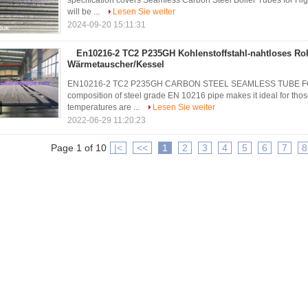
specification covers Seamless Carbon Steel Boiler Tubes for H
will be ...
Lesen Sie weiter
2024-09-20 15:11:31
En10216-2 TC2 P235GH Kohlenstoffstahl-nahtloses Roh
Wärmetauscher/Kessel
EN10216-2 TC2 P235GH CARBON STEEL SEAMLESS TUBE FO
composition of steel grade EN 10216 pipe makes it ideal for tho
temperatures are ...
Lesen Sie weiter
2022-06-29 11:20:23
Page 1 of 10
|<
<<
1
2
3
4
5
6
7
8