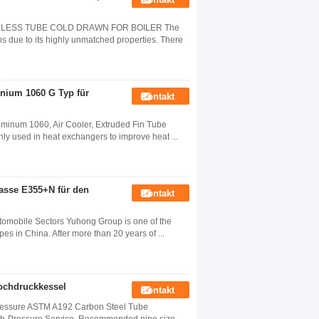
MLESS TUBE COLD DRAWN FOR BOILER The
ns due to its highly unmatched properties. There
nium 1060 G Typ für
Kontakt
inum 1060, Air Cooler, Extruded Fin Tube
y used in heat exchangers to improve heat ...
lasse E355+N für den
Kontakt
mobile Sectors Yuhong Group is one of the
pes in China. After more than 20 years of ...
Hochdruckkessel
Kontakt
ressure ASTM A192 Carbon Steel Tube