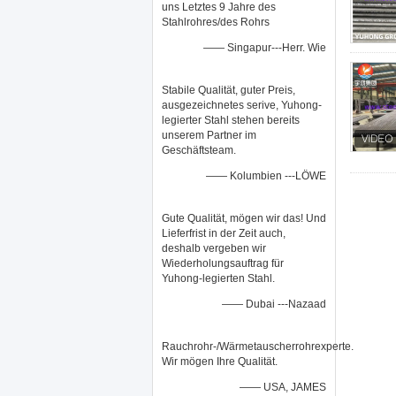
uns Letztes 9 Jahre des
Stahlrohres/des Rohrs
—— Singapur---Herr. Wie
Stabile Qualität, guter Preis,
ausgezeichnetes serive, Yuhong-
legierter Stahl stehen bereits
unserem Partner im
Geschäftsteam.
—— Kolumbien ---LÖWE
Gute Qualität, mögen wir das! Und
Lieferfrist in der Zeit auch,
deshalb vergeben wir
Wiederholungsauftrag für
Yuhong-legierten Stahl.
—— Dubai ---Nazaad
Rauchrohr-/Wärmetauscherrohrexperte.
Wir mögen Ihre Qualität.
—— USA, JAMES