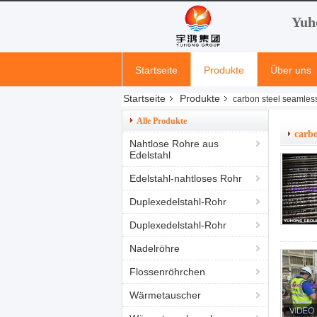
Yuh
Startseite
Produkte
Über uns
Startseite
Produkte
carbon steel seamles
Alle Produkte
carbo
Nahtlose Rohre aus
Edelstahl
Edelstahl-nahtloses Rohr
Duplexedelstahl-Rohr
Duplexedelstahl-Rohr
Nadelröhre
Flossenröhrchen
Wärmetauscher