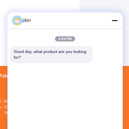
jikin
4:04 PM
Good day, what product are you looking 
for?
Fabrik Tour
Kontakte
Sitemap
0. Stock, Nr. 1 NEUE WORLD BUILDING,
r. 1018 MINAN ROAD, Bezirk YINZHOU,
Stadt Ningbo, Provinz Zhejiang, China
jikin@steelseamlesspipe.com；
jikin888@foxmail.com