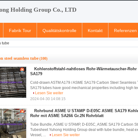
ong Holding Group Co., LTD
Fabrik Tour
Qualitätskontrolle
Kontakt
Referenzen
s tube
n steel seamless tube
(100)
Kohlenstoffstahl-nahtloses Rohr-Wärmetauscher-Ro
SA179
Cold-drawn ASTM A179 / ASME SA179 Carbon Steel Seamless
SA179 tubes have good mechanical properties including high tensi
Lesen Sie weiter
2024-04-30 14:08:15
Rohrbund ASME U STAMP D-E05C ASME SA179 Kohlens
Rohr mit ASME SA266 Gr.2N Rohrblatt
Tube Bundle, ASME U STAMP, D-E05C, ASME SA179 Carbon St
Tubesheet Yuhong Holding Group deal with tube bundle, heat exc
Vessel, ...
Lesen Sie weiter