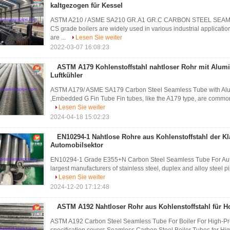
kaltgezogen für Kessel
ASTM A210 / ASME SA210 GR.A1 GR.C CARBON STEEL SEA
CS grade boilers are widely used in various industrial applicatio
are ...
Lesen Sie weiter
2022-03-07 16:08:23
ASTM A179 Kohlenstoffstahl nahtloser Rohr mit Alumi
Luftkühler
ASTM A179/ ASME SA179 Carbon Steel Seamless Tube with Alum
,Embedded G Fin Tube Fin tubes, like the A179 type, are commonl
Lesen Sie weiter
2024-04-18 15:02:23
EN10294-1 Nahtlose Rohre aus Kohlenstoffstahl der K
Automobilsektor
EN10294-1 Grade E355+N Carbon Steel Seamless Tube For Auto
largest manufacturers of stainless steel, duplex and alloy steel pi
Lesen Sie weiter
2024-12-20 17:12:48
ASTM A192 Nahtloser Rohr aus Kohlenstoffstahl für 
ASTM A192 Carbon Steel Seamless Tube For Boiler For High-P