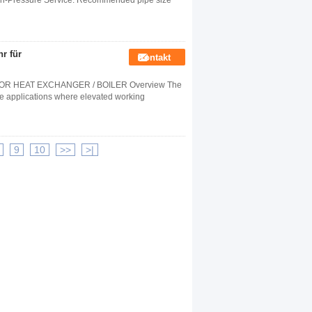
igh-Pressure Service. Recommended pipe size
r für
Kontakt
R HEAT EXCHANGER / BOILER Overview The
se applications where elevated working
9
10
>>
>|