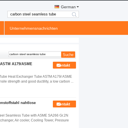
German
search
Unternehmensnachrichten
hr ASTM A179/ASME
Kontakt
 Tube Heat Exchanger Tube ASTM A179/ ASME
le strength and good ductility, a low carbon ...
toffstahl nahtlose
Kontakt
eel Seamless Tube with ASME SA266 Gr.2N
hanger, Air cooler, Cooling Tower, Pressure