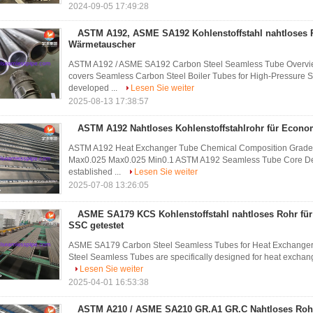
2024-09-05 17:49:28
ASTM A192, ASME SA192 Kohlenstoffstahl nahtloses R
Wärmetauscher
ASTM A192 / ASME SA192 Carbon Steel Seamless Tube Overvie
covers Seamless Carbon Steel Boiler Tubes for High-Pressure 
developed ...
Lesen Sie weiter
2025-08-13 17:38:57
ASTM A192 Nahtloses Kohlenstoffstahlrohr für Econo
ASTM A192 Heat Exchanger Tube Chemical Composition Grade 
Max0.025 Max0.025 Min0.1 ASTM A192 Seamless Tube Core Defin
established ...
Lesen Sie weiter
2025-07-08 13:26:05
ASME SA179 KCS Kohlenstoffstahl nahtloses Rohr fü
SSC getestet
ASME SA179 Carbon Steel Seamless Tubes for Heat Exchange
Steel Seamless Tubes are specifically designed for heat exchang
Lesen Sie weiter
2025-04-01 16:53:38
ASTM A210 / ASME SA210 GR.A1 GR.C Nahtloses Rohr 