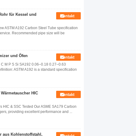
ohr für Kessel und
Kontakt
w ASTM A192 Carbon Steel Tube specification
Service. Recommended pipe size will be
mizer und Öfen
Kontakt
C M P S Si SA192 0.06–0.18 0.27–0.63
ition: ASTM A192 is a standard specification
r Wärmetauscher HIC
Kontakt
rs HIC & SSC Tested Our ASME SA179 Carbon
ers, providing excellent performance and ...
aus Kohlenstoffstahl,
Kontakt