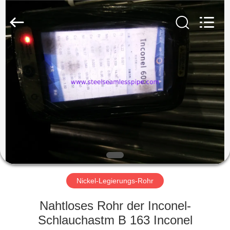
2025
Yuhong
Group
Co.,Ltd.
All
Rights
Reserved.
HAUS
PRODUKTE
ÜBER
UNS
FABRIK-
AUSFLUG
Nickel-Legierungs-Rohr
Nahtloses Rohr der Inconel-
QUALITÄTSKONTROLLE
Schlauchastm B 163 Inconel