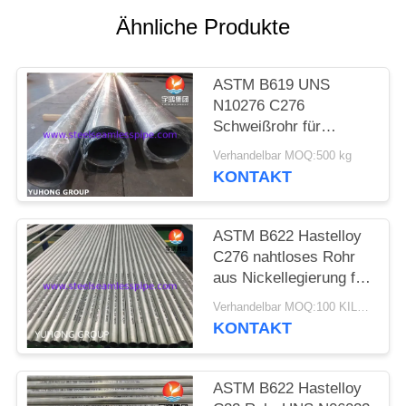
Ähnliche Produkte
SITEMAP
ASTM B619 UNS
PRIVACY
N10276 C276
POLICY
Schweißrohr für
industrielle Korrosion
Verhandelbar MOQ:500 kg
KONTAKT
ASTM B622 Hastelloy
C276 nahtloses Rohr
aus Nickellegierung für
Oxidations- und
Verhandelbar MOQ:100 KILOGRAMM
Korrosionsbeständigkeit
KONTAKT
mit hohem
Schmelzpunkt
ASTM B622 Hastelloy