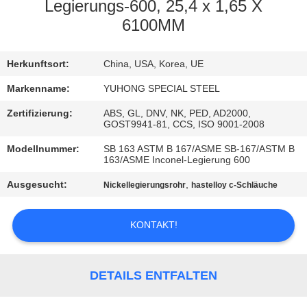
Legierungs-600, 25,4 x 1,65 X
TRETEN
6100MM
SIE
Herkunftsort:
China, USA, Korea, UE
MIT
UNS
Markenname:
YUHONG SPECIAL STEEL
IN
Zertifizierung:
ABS, GL, DNV, NK, PED, AD2000,
GOST9941-81, CCS, ISO 9001-2008
VERBINDUNG
Modellnummer:
SB 163 ASTM B 167/ASME SB-167/ASTM B
163/ASME Inconel-Legierung 600
FORDERN
Ausgesucht:
,
Nickellegierungsrohr
hastelloy c-Schläuche
SIE EIN
ZITAT
KONTAKT!
COMPANY
DETAILS ENTFALTEN
NEWS