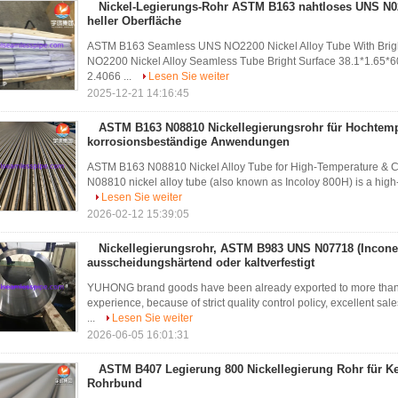
Nickel-Legierungs-Rohr ASTM B163 nahtloses UNS N0
heller Oberfläche
ASTM B163 Seamless UNS NO2200 Nickel Alloy Tube With Brig
NO2200 Nickel Alloy Seamless Tube Bright Surface 38.1*1.65
2.4066 ...
Lesen Sie weiter
2025-12-21 14:16:45
ASTM B163 N08810 Nickellegierungsrohr für Hochtemp
korrosionsbeständige Anwendungen
ASTM B163 N08810 Nickel Alloy Tube for High-Temperature & C
N08810 nickel alloy tube (also known as Incoloy 800H) is a high-
Lesen Sie weiter
2026-02-12 15:39:05
Nickellegierungsrohr, ASTM B983 UNS N07718 (Inconel
ausscheidungshärtend oder kaltverfestigt
YUHONG brand goods have been already exported to more than 8
experience, because of strict quality control policy, excellent 
...
Lesen Sie weiter
2026-06-05 16:01:31
ASTM B407 Legierung 800 Nickellegierung Rohr für K
Rohrbund