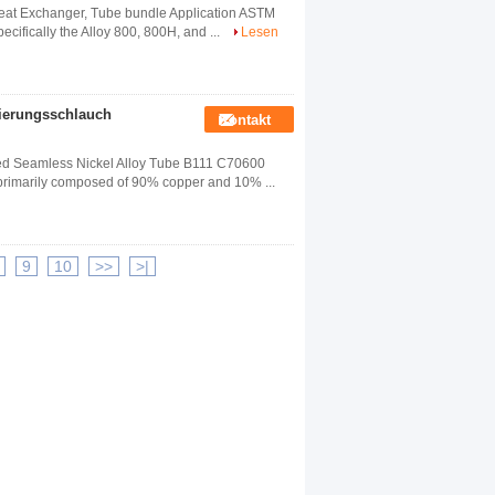
Heat Exchanger, Tube bundle Application ASTM
ecifically the Alloy 800, 800H, and ...
Lesen
ierungsschlauch
Kontakt
d Seamless Nickel Alloy Tube B111 C70600
y, primarily composed of 90% copper and 10% ...
9
10
>>
>|