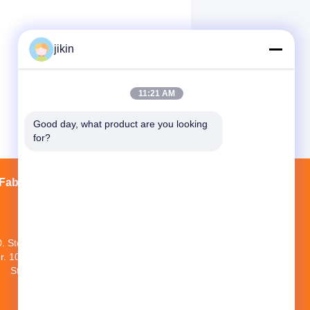
jikin
11:21 AM
Good day, what product are you looking 
for?
Fabrik Tour
Kontakte
Sitemap
0. Stock, Nr. 1 NEUE WORLD BUILDING,
r. 1018 MINAN ROAD, Bezirk YINZHOU,
Stadt Ningbo, Provinz Zhejiang, China
jikin@steelseamlesspipe.com；
jikin888@foxmail.com