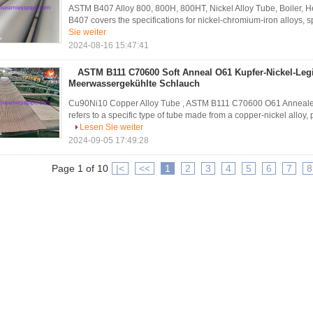
ASTM B407 Alloy 800, 800H, 800HT, Nickel Alloy Tube, Boiler, 
B407 covers the specifications for nickel-chromium-iron alloys, sp
Sie weiter
2024-08-16 15:47:41
ASTM B111 C70600 Soft Anneal O61 Kupfer-Nickel-Leg
Meerwassergekühlte Schlauch
Cu90Ni10 Copper Alloy Tube , ASTM B111 C70600 O61 Anneale
refers to a specific type of tube made from a copper-nickel allo
Lesen Sie weiter
2024-09-05 17:49:28
Page 1 of 10
|<
<<
1
2
3
4
5
6
7
8