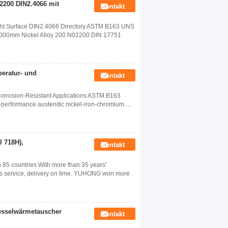
2200 DIN2.4066 mit
Kontakt
ht Surface DIN2.4066 Directory ASTM B163 UNS
*6000mm Nickel Alloy 200 N02200 DIN 17751
eratur- und
Kontakt
orrosion-Resistant Applications ASTM B163
performance austenitic nickel-iron-chromium ...
 718H),
Kontakt
5 countries With more than 35 years'
sales service, delivery on time. YUHONG won more
esselwärmetauscher
Kontakt