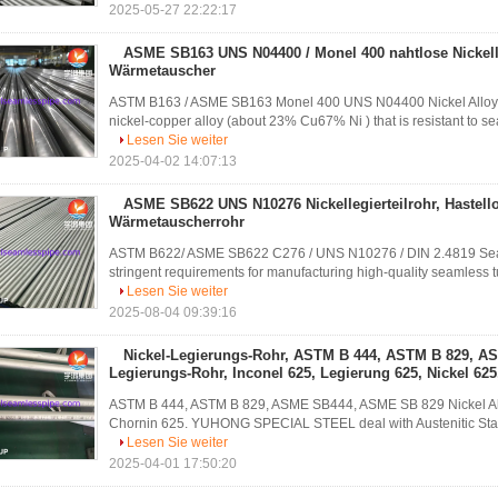
2025-05-27 22:22:17
ASME SB163 UNS N04400 / Monel 400 nahtlose Nickelle
Wärmetauscher
ASTM B163 / ASME SB163 Monel 400 UNS N04400 Nickel Alloy
nickel-copper alloy (about 23% Cu67% Ni ) that is resistant to se
Lesen Sie weiter
2025-04-02 14:07:13
ASME SB622 UNS N10276 Nickellegierteilrohr, Hastell
Wärmetauscherrohr
ASTM B622/ ASME SB622 C276 / UNS N10276 / DIN 2.4819 Seam
stringent requirements for manufacturing high-quality seamless tu
Lesen Sie weiter
2025-08-04 09:39:16
Nickel-Legierungs-Rohr, ASTM B 444, ASTM B 829, AS
Legierungs-Rohr, Inconel 625, Legierung 625, Nickel 625
ASTM B 444, ASTM B 829, ASME SB444, ASME SB 829 Nickel Alloy
Chornin 625. YUHONG SPECIAL STEEL deal with Austenitic Stainles
Lesen Sie weiter
2025-04-01 17:50:20