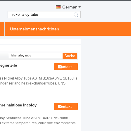
German
search
Unternehmensnachrichten
gierteile
Kontakt
s Nickel Alloy Tube ASTM B163/ASME SB163 is
y condenser and heat-exchanger tubes. UNS
hre nahtlose Incoloy
Kontakt
Alloy Seamless Tube ASTM B407 UNS N08811
and extreme temperatures, corrosive environments,