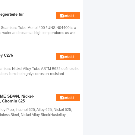
gierteile für
Kontakt
 Seamless Tube Monel 400 / UNS N04400 is a
a water and steam at high temperatures as well ...
oy C276
Kontakt
less Nickel Alloy Tube ASTM B622 defines the
bes from the highly corrosion-resistant ...
ME SB444, Nickel-
Kontakt
, Chornin 625
 Pipe, Inconel 625, Alloy 625, Nickel 625,
s Steel, Nickel Alloy Steel(Hastelloy , ...