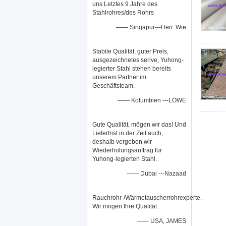
uns Letztes 9 Jahre des
Stahlrohres/des Rohrs
—— Singapur---Herr. Wie
Stabile Qualität, guter Preis,
ausgezeichnetes serive, Yuhong-
legierter Stahl stehen bereits
unserem Partner im
Geschäftsteam.
—— Kolumbien ---LÖWE
Gute Qualität, mögen wir das! Und
Lieferfrist in der Zeit auch,
deshalb vergeben wir
Wiederholungsauftrag für
Yuhong-legierten Stahl.
—— Dubai ---Nazaad
Rauchrohr-/Wärmetauscherrohrexperte.
Wir mögen Ihre Qualität.
—— USA, JAMES