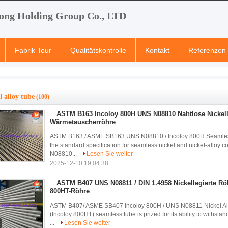
ong Holding Group Co., LTD
Fabrik Tour
Qualitätskontrolle
Kontakt
Referenzen
l alloy tube
(100)
ASTM B163 Incoloy 800H UNS N08810 Nahtlose Nickelle
Wärmetauscherröhre
ASTM B163 / ASME SB163 UNS N08810 / Incoloy 800H Seamles
the standard specification for seamless nickel and nickel-allo
N08810...
Lesen Sie weiter
2025-12-10 19:04:38
ASTM B407 UNS N08811 / DIN 1.4958 Nickellegierte Rö
800HT-Röhre
ASTM B407/ ASME SB407 Incoloy 800H / UNS N08811 Nickel 
(Incoloy 800HT) seamless tube is prized for its ability to withst
...
Lesen Sie weiter