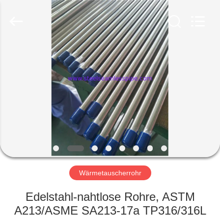
2026
Yuhong
Group
Co.,Ltd.
All
Rights
Reserved.
HAUS
PRODUKTE
ÜBER
UNS
FABRIK-
AUSFLUG
Wärmetauscherrohr
Edelstahl-nahtlose Rohre, ASTM
QUALITÄTSKONTROLLE
A213/ASME SA213-17a TP316/316L