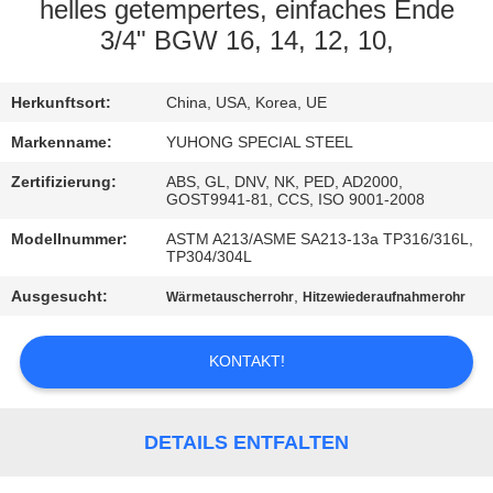
helles getempertes, einfaches Ende
TRETEN
3/4" BGW 16, 14, 12, 10,
SIE
Herkunftsort:
China, USA, Korea, UE
MIT
UNS
Markenname:
YUHONG SPECIAL STEEL
IN
Zertifizierung:
ABS, GL, DNV, NK, PED, AD2000,
GOST9941-81, CCS, ISO 9001-2008
VERBINDUNG
Modellnummer:
ASTM A213/ASME SA213-13a TP316/316L,
TP304/304L
FORDERN
Ausgesucht:
,
Wärmetauscherrohr
Hitzewiederaufnahmerohr
SIE EIN
ZITAT
KONTAKT!
COMPANY
DETAILS ENTFALTEN
NEWS