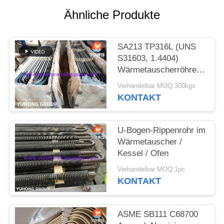
Ähnliche Produkte
SITEMAP
SA213 TP316L (UNS
PRIVACY
S31603, 1.4404)
POLICY
Wärmetauscherröhre U
Biegen mit
Verhandelbar MOQ:300kgs
Lösungsbehandlung,
KONTAKT
eingelegt und
passiviert
U-Bogen-Rippenrohr im
Wärmetauscher /
Kessel / Ofen
Verhandelbar MOQ:1pc
KONTAKT
ASME SB111 C68700