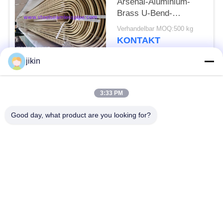
Arsenal-Aluminium-
Brass U-Bend-
Nasslosröhre mit
Verhandelbar MOQ:500 kg
Impingement-Angriff
KONTAKT
jikin
Beliebte Kategorien
Alle
3:33 PM
Nahtlose Rohre aus
Edelstahl-nahtloses
Good day, what product are you looking for?
Edelstahl
Rohr
Duplexedelstahl-Rohr
Duplexedelstahl-Rohr
Nadelröhre
Flossenröhrchen
Wärmetauscher
Wärmetauscherrohr