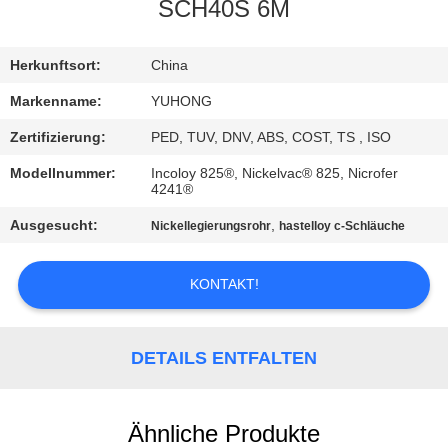
SCH40S 6M
TRETEN
SIE
Herkunftsort:
China
MIT
Markenname:
YUHONG
UNS
Zertifizierung:
PED, TUV, DNV, ABS, COST, TS , ISO
IN
Modellnummer:
Incoloy 825®, Nickelvac® 825, Nicrofer
4241®
VERBINDUNG
Ausgesucht:
,
Nickellegierungsrohr
hastelloy c-Schläuche
FORDERN
KONTAKT!
SIE EIN
ZITAT
DETAILS ENTFALTEN
COMPANY
NEWS
Ähnliche Produkte