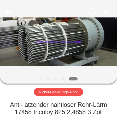
2026
Yuhong
Group
Co.,Ltd.
All
Rights
Reserved.
HAUS
PRODUKTE
ÜBER
UNS
FABRIK-
AUSFLUG
Nickel-Legierungs-Rohr
Anti- ätzender nahtloser Rohr-Lärm
QUALITÄTSKONTROLLE
17458 Incoloy 825 2,4858 3 Zoll