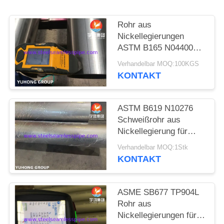
SITEMAP
Rohr aus
Nickellegierungen
ASTM B165 N04400
PRIVACY
Monel 400 für
Verhandelbar MOQ:100KGS
POLICY
chemische
KONTAKT
Anwendungen
ASTM B619 N10276
Schweißrohr aus
Nickellegierung für
hohe Temperaturen
Verhandelbar MOQ:1Stk
KONTAKT
ASME SB677 TP904L
Rohr aus
Nickellegierungen für