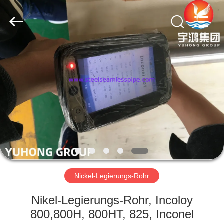
2025
Yuhong
Group
Co.,Ltd.
All
Rights
Reserved.
HAUS
PRODUKTE
ÜBER
UNS
FABRIK-
AUSFLUG
Nickel-Legierungs-Rohr
Nikel-Legierungs-Rohr, Incoloy
QUALITÄTSKONTROLLE
800,800H, 800HT, 825, Inconel