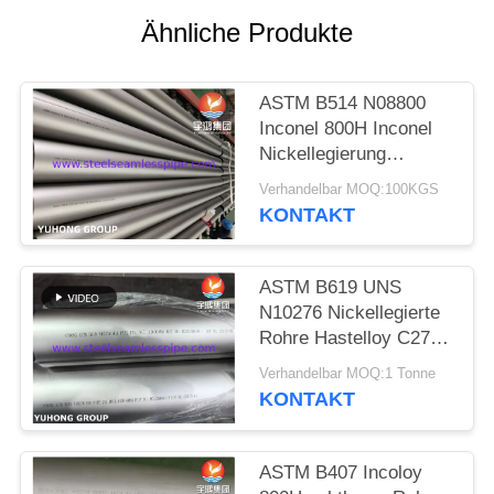
Ähnliche Produkte
SITEMAP
ASTM B514 N08800
PRIVACY
Inconel 800H Inconel
POLICY
Nickellegierung
geschweißtes Rohr für
Verhandelbar MOQ:100KGS
die Gasverarbeitung
KONTAKT
ASTM B619 UNS
N10276 Nickellegierte
Rohre Hastelloy C276
Schweißrohre
Verhandelbar MOQ:1 Tonne
KONTAKT
ASTM B407 Incoloy