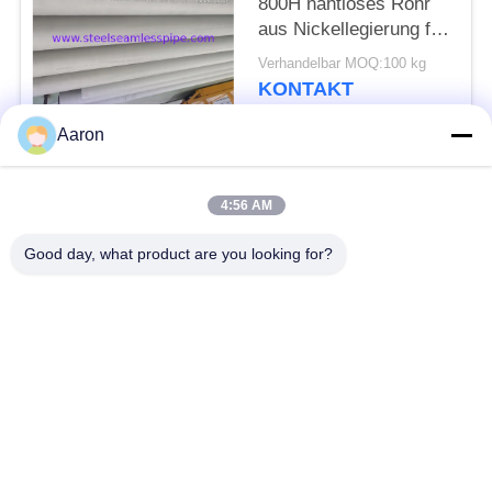
800H nahtloses Rohr
aus Nickellegierung für
den
Verhandelbar MOQ:100 kg
Hochtemperaturdienst
KONTAKT
mit Kriech- und
Rissbeständigkeit
Aaron
Beliebte Kategorien
Alle
4:56 AM
Nahtlose Rohre aus
Edelstahl-nahtloses
Good day, what product are you looking for?
Edelstahl
Rohr
Duplexedelstahl-Rohr
Duplexedelstahl-Rohr
Nadelröhre
Flossenröhrchen
Wärmetauscher
Wärmetauscherrohr