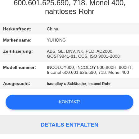
600.601.625.690, 718. Monel 400,
TRETEN
nahtloses Rohr
SIE
Herkunftsort:
China
MIT
UNS
Markenname:
YUHONG
IN
Zertifizierung:
ABS, GL, DNV, NK, PED, AD2000,
GOST9941-81, CCS, ISO 9001-2008
VERBINDUNG
Modellnummer:
INCOLOY800, INCOLOY 800,800H, 800HT,
Inconel 600.601.625.690, 718. Monel 400
FORDERN
Ausgesucht:
,
hastelloy c-Schläuche
inconel Rohr
SIE EIN
ZITAT
KONTAKT!
COMPANY
DETAILS ENTFALTEN
NEWS