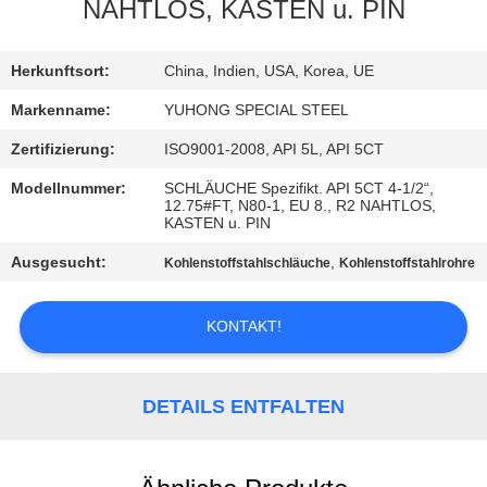
NAHTLOS, KASTEN u. PIN
TRETEN
SIE
Herkunftsort:
China, Indien, USA, Korea, UE
MIT
Markenname:
YUHONG SPECIAL STEEL
UNS
Zertifizierung:
ISO9001-2008, API 5L, API 5CT
IN
Modellnummer:
SCHLÄUCHE Spezifikt. API 5CT 4-1/2“,
12.75#FT, N80-1, EU 8., R2 NAHTLOS,
VERBINDUNG
KASTEN u. PIN
Ausgesucht:
,
Kohlenstoffstahlschläuche
Kohlenstoffstahlrohre
FORDERN
SIE EIN
KONTAKT!
ZITAT
DETAILS ENTFALTEN
COMPANY
NEWS