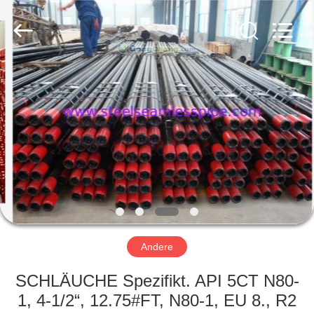
2026
Yuhong
Group
Co.,Ltd.
All
Rights
Reserved.
HAUS
PRODUKTE
ÜBER
UNS
FABRIK-
AUSFLUG
Andere
SCHLÄUCHE Spezifikt. API 5CT N80-
QUALITÄTSKONTROLLE
1, 4-1/2“, 12.75#FT, N80-1, EU 8., R2