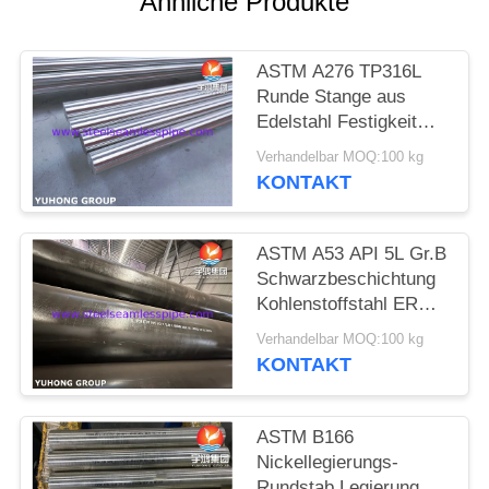
Ähnliche Produkte
SITEMAP
ASTM A276 TP316L
Runde Stange aus
PRIVACY
Edelstahl Festigkeit
POLICY
und
Verhandelbar MOQ:100 kg
Korrosionsbeständigkeit
KONTAKT
für Ventile, Wellen,
Befestigungen, Marine
ASTM A53 API 5L Gr.B
Schwarzbeschichtung
Kohlenstoffstahl ERW-
Rohre für
Verhandelbar MOQ:100 kg
Rohrleitungsgeräte
KONTAKT
ASTM B166
Nickellegierungs-
Rundstab Legierung