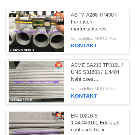
SITEMAP
ASTM A268 TP430Ti
Ferritisch-
martensitisches
PRIVACY
Edelstahl-Nahtlosrohr
Verhandelbar MOQ:1 PCS
POLICY
KONTAKT
ASME SA213 TP316L /
UNS S31603 / 1.4404
Nahtloses
Edelstahlrohr für
Verhandelbar MOQ:1000
Wärmetauscher
KONTAKT
EN 10216-5
1.4404/316L Edelstahl
nahtloses Rohr