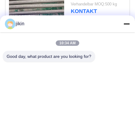
Austenitischer Chrom-
Verhandelbar MOQ:500 kg
Nickel-Stahl für
KONTAKT
korrosive
Anwendungen
jikin
Beliebte Kategorien
Alle
10:34 AM
Nahtlose Rohre aus
Edelstahl-nahtloses
Good day, what product are you looking for?
Edelstahl
Rohr
Duplexedelstahl-Rohr
Duplexedelstahl-Rohr
Nadelröhre
Flossenröhrchen
Wärmetauscher
Wärmetauscherrohr