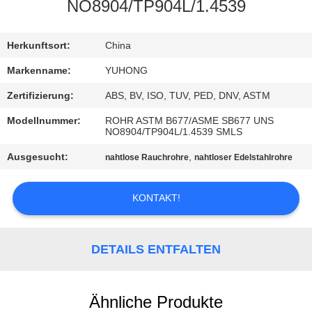
NO8904/TP904L/1.4539
TRETEN
SIE
Herkunftsort:
China
MIT
Markenname:
YUHONG
UNS
Zertifizierung:
ABS, BV, ISO, TUV, PED, DNV, ASTM
IN
Modellnummer:
ROHR ASTM B677/ASME SB677 UNS
NO8904/TP904L/1.4539 SMLS
VERBINDUNG
Ausgesucht:
,
nahtlose Rauchrohre
nahtloser Edelstahlrohre
FORDERN
KONTAKT!
SIE EIN
ZITAT
DETAILS ENTFALTEN
COMPANY
NEWS
Ähnliche Produkte