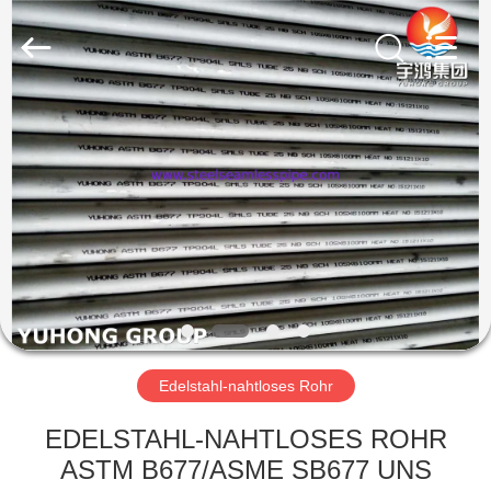
2025
Yuhong
Group
Co.,Ltd.
All
Rights
Reserved.
HAUS
PRODUKTE
ÜBER
UNS
FABRIK-
AUSFLUG
Edelstahl-nahtloses Rohr
EDELSTAHL-NAHTLOSES ROHR
QUALITÄTSKONTROLLE
ASTM B677/ASME SB677 UNS