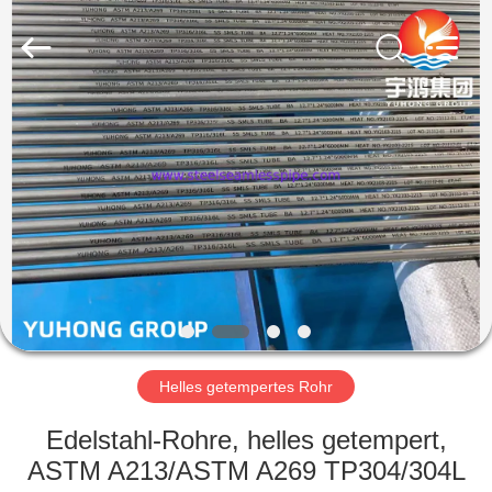
2025
Yuhong
Group
Co.,Ltd.
All
Rights
Reserved.
HAUS
PRODUKTE
ÜBER
UNS
FABRIK-
AUSFLUG
Helles getempertes Rohr
Edelstahl-Rohre, helles getempert,
QUALITÄTSKONTROLLE
ASTM A213/ASTM A269 TP304/304L