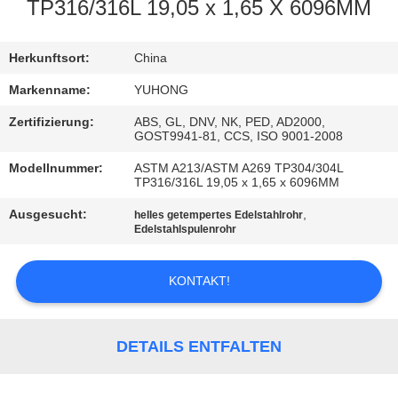
TP316/316L 19,05 x 1,65 X 6096MM
TRETEN
SIE
Herkunftsort:
China
MIT
Markenname:
YUHONG
UNS
Zertifizierung:
ABS, GL, DNV, NK, PED, AD2000,
GOST9941-81, CCS, ISO 9001-2008
IN
Modellnummer:
ASTM A213/ASTM A269 TP304/304L
VERBINDUNG
TP316/316L 19,05 x 1,65 x 6096MM
Ausgesucht:
,
helles getempertes Edelstahlrohr
FORDERN
Edelstahlspulenrohr
SIE EIN
KONTAKT!
ZITAT
COMPANY
DETAILS ENTFALTEN
NEWS