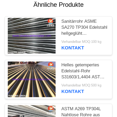
Ähnliche Produkte
SITEMAP
Sanitärrohr ASME
PRIVACY
SA270 TP304 Edelstahl
hellgeglüht
POLICY
(Gewindeende)
Verhandelbar MOQ:100 kg
KONTAKT
Helles getempertes
Edelstahl-Rohr
S31603/1,4404 ASTM
A269 TP316L/UNS
Verhandelbar MOQ:500 kg
KONTAKT
ASTM A269 TP304L
Nahtlose Rohre aus